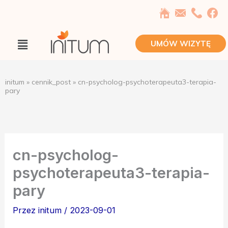
Przejdź
do
treści
Main
UMÓW WIZYTĘ
Menu
initum
»
cennik_post
»
cn-psycholog-psychoterapeuta3-terapia-
pary
cn-psycholog-
psychoterapeuta3-terapia-
pary
Przez
initum
/
2023-09-01