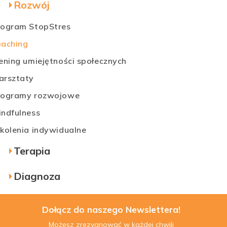
Rozwój
rogram StopStres
oaching
ening umiejętności społecznych
arsztaty
rogramy rozwojowe
indfulness
zkolenia indywidualne
Terapia
Diagnoza
Dołącz do naszego Newslettera!
Możesz zrezygnować w każdej chwili