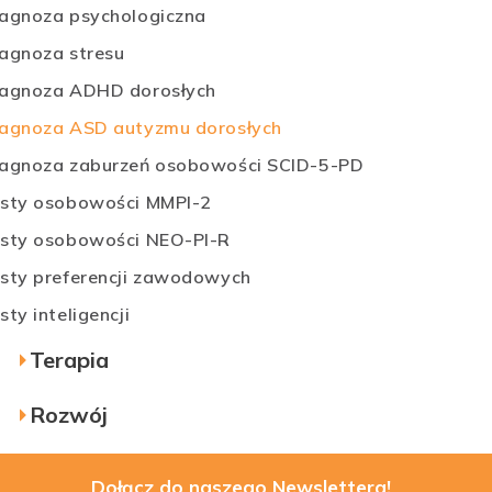
iagnoza psychologiczna
iagnoza stresu
iagnoza ADHD dorosłych
iagnoza ASD autyzmu dorosłych
iagnoza zaburzeń osobowości SCID-5-PD
esty osobowości MMPI-2
esty osobowości NEO-PI-R
esty preferencji zawodowych
sty inteligencji
Terapia
Rozwój
Dołącz do naszego Newslettera!