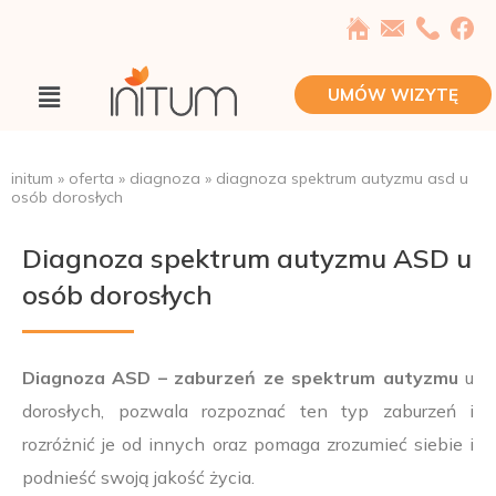
Przejdź
do
treści
Main
UMÓW WIZYTĘ
Menu
initum
»
oferta
»
diagnoza
»
diagnoza spektrum autyzmu asd u
osób dorosłych
Diagnoza spektrum autyzmu ASD u
osób dorosłych
Diagnoza ASD – zaburzeń ze spektrum autyzmu
u
dorosłych, pozwala rozpoznać ten typ zaburzeń i
rozróżnić je od innych oraz pomaga zrozumieć siebie i
podnieść swoją jakość życia.